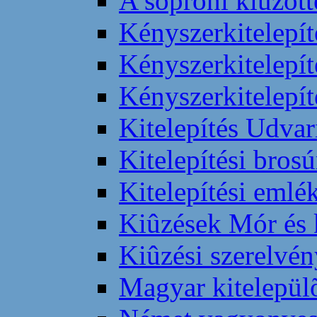
A soproni kiûzöt
Kényszerkitelepí
Kényszerkitelepí
Kényszerkitelepít
Kitelepítés Udvar
Kitelepítési brosú
Kitelepítési eml
Kiûzések Mór és 
Kiûzési szerelvé
Magyar kitelepü