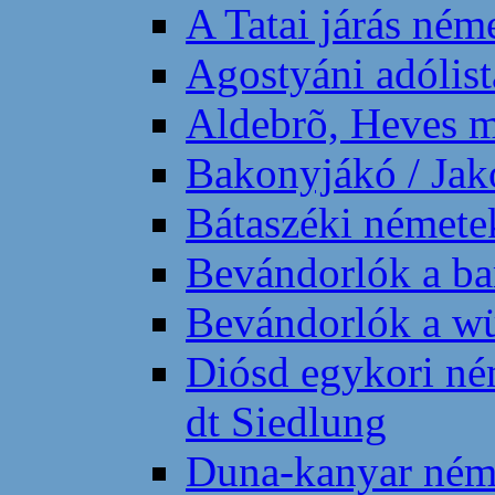
A Tatai járás ném
Agostyáni adólis
Aldebrõ, Heves m.
Bakonyjákó / Jako
Bátaszéki némete
Bevándorlók a b
Bevándorlók a w
Diósd egykori né
dt Siedlung
Duna-kanyar néme