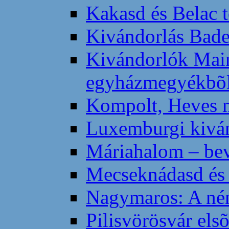
Kakasd és Belac t
Kivándorlás Bade
Kivándorlók Main
egyházmegyékbõ
Kompolt, Heves 
Luxemburgi kivá
Máriahalom – bev
Mecseknádasd és
Nagymaros: A né
Pilisvörösvár els