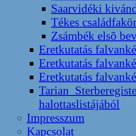
Saarvidéki kiván
Tékes családfakö
Zsámbék elsõ bev
Eretkutatás falvank
Eretkutatás falvanké
Eretkutatás falvanké
Tarian_Sterberegist
halottaslistájából
Impresszum
Kapcsolat