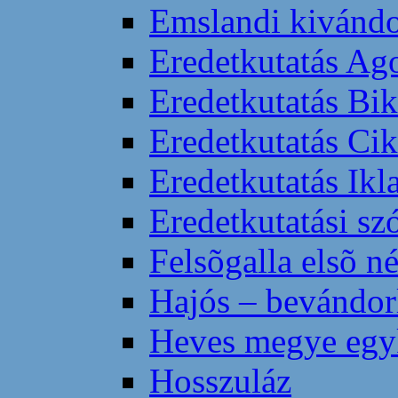
Emslandi kivándo
Eredetkutatás Ag
Eredetkutatás Bik
Eredetkutatás Ci
Eredetkutatás Ikl
Eredetkutatási sz
Felsõgalla elsõ n
Hajós – bevándor
Heves megye egyk
Hosszuláz