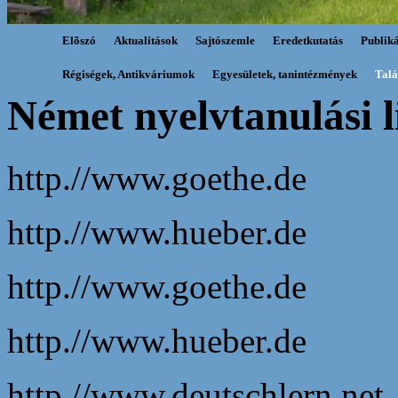
Elõszó
Aktualitások
Sajtószemle
Eredetkutatás
Publik
Régiségek, Antikváriumok
Egyesületek, tanintézmények
Talá
Német nyelvtanulási 
http.//www.goethe.de
http.//www.hueber.de
http.//www.goethe.de
http.//www.hueber.de
http.//www.deutschlern.net