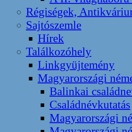
Régiségek, Antikvári
Sajtószemle
Hírek
Találkozóhely
Linkgyüjtemény
Magyarországi néme
Balinkai családn
Családnévkutatás
Magyarországi né
Magyarországi né