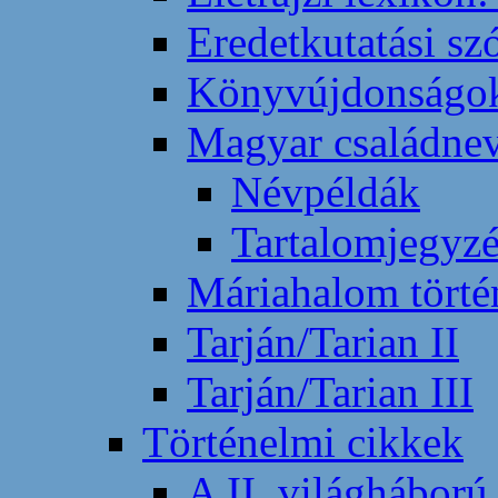
Eredetkutatási sz
Könyvújdonságo
Magyar családne
Névpéldák
Tartalomjegyz
Máriahalom törté
Tarján/Tarian II
Tarján/Tarian III
Történelmi cikkek
A II. világháború