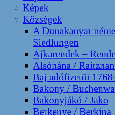
Képek
Községek
A Dunakanyar német
Siedlungen
Ajkarendek – Rend
Alsónána / Raitznan
Baj adófizetõi 1768
Bakony / Buchenwa
Bakonyjákó / Jako
Berkenye / Berkina