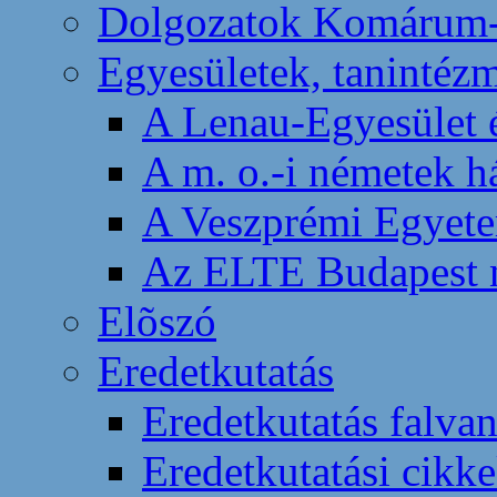
Dolgozatok Komárum-
Egyesületek, tanintéz
A Lenau-Egyesület é
A m. o.-i németek h
A Veszprémi Egyete
Az ELTE Budapest 
Elõszó
Eredetkutatás
Eredetkutatás falva
Eredetkutatási cikk