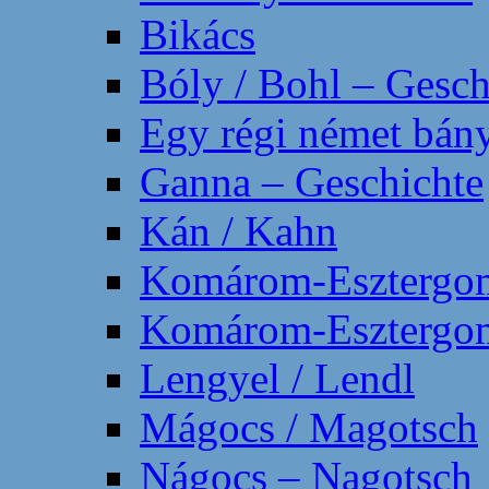
Bikács
Bóly / Bohl – Gesch
Egy régi német bány
Ganna – Geschichte
Kán / Kahn
Komárom-Esztergom
Komárom-Esztergom 
Lengyel / Lendl
Mágocs / Magotsch
Nágocs – Nagotsch